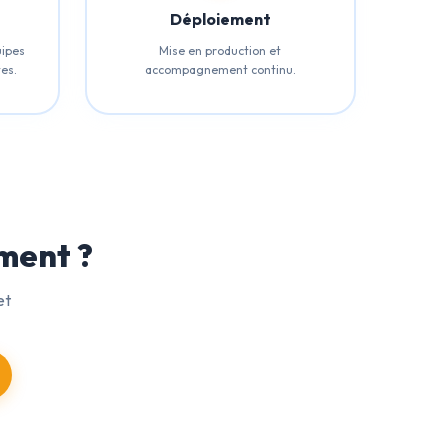
Déploiement
uipes
Mise en production et
es.
accompagnement continu.
ment ?
et