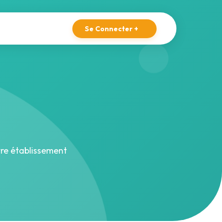
Se Connecter +
▼
tre établissement